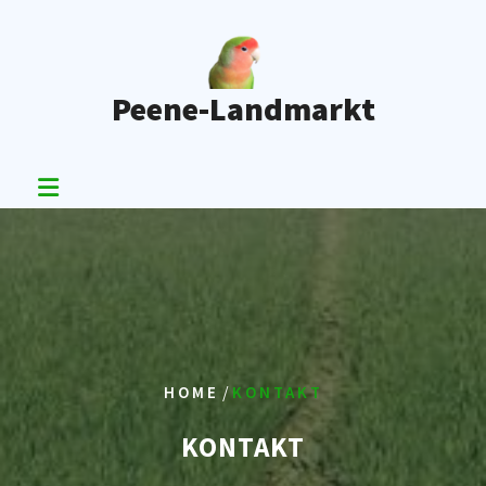
Skip
to
content
Peene-Landmarkt
/
HOME
KONTAKT
KONTAKT